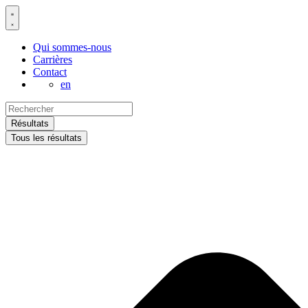
Aller
au
contenu
Qui sommes-nous
Carrières
Contact
en
Search
...
Résultats
Tous les résultats