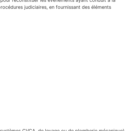
pour reconstituer les événements ayant conduit à la
 procédures judiciaires, en fournissant des éléments
ts (systèmes CVCA, de levage ou de plomberie mécanique)