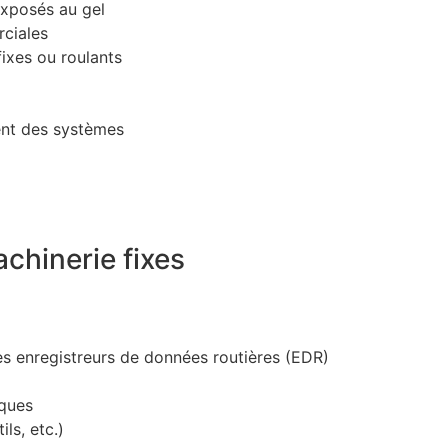
exposés au gel
ciales
ixes ou roulants
nt des systèmes
achinerie fixes
es enregistreurs de données routières (EDR)
iques
ls, etc.)