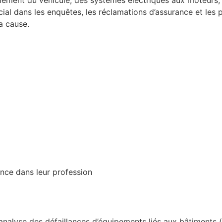
ément du véhicule, des systèmes électriques aux moteurs, 
ucial dans les enquêtes, les réclamations d’assurance et les
a cause.
nce dans leur profession
l’analyse des défaillances d’équipements liés aux bâtimen