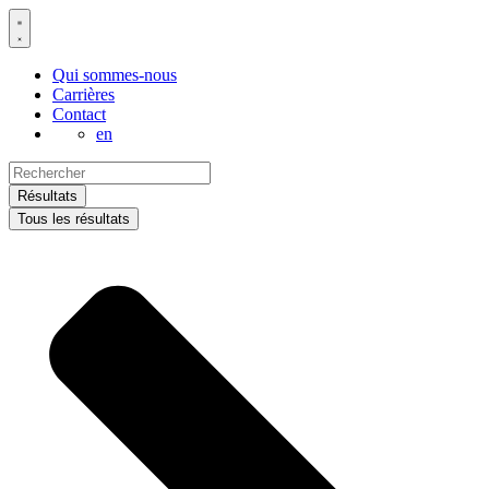
Aller
au
contenu
Qui sommes-nous
Carrières
Contact
en
Search
...
Résultats
Tous les résultats