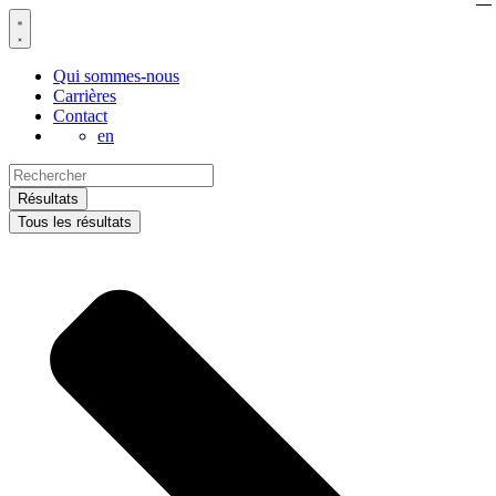
Aller
au
contenu
Qui sommes-nous
Carrières
Contact
en
Search
...
Résultats
Tous les résultats