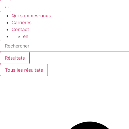
Aller
au
Qui sommes-nous
contenu
Carrières
Contact
en
Search
...
Résultats
Tous les résultats