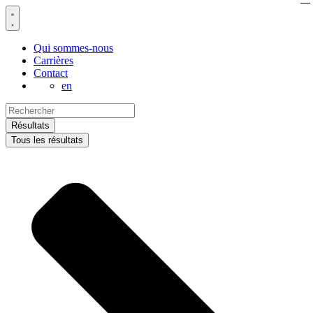
Aller
au
contenu
Qui sommes-nous
Carrières
Contact
en
Search
...
Résultats
Tous les résultats