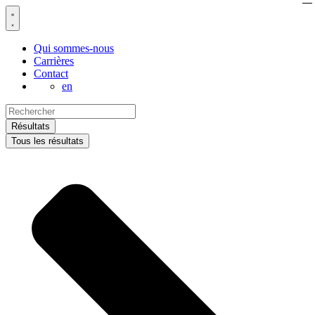
Aller
au
contenu
Qui sommes-nous
Carrières
Contact
en
Search
...
Résultats
Tous les résultats