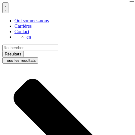
Aller
au
contenu
Qui sommes-nous
Carrières
Contact
en
Search
...
Résultats
Tous les résultats