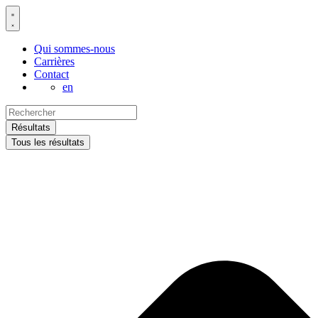
Aller
au
contenu
Qui sommes-nous
Carrières
Contact
en
Search
...
Résultats
Tous les résultats