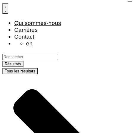
Aller
au
contenu
Qui sommes-nous
Carrières
Contact
en
Search
...
Résultats
Tous les résultats