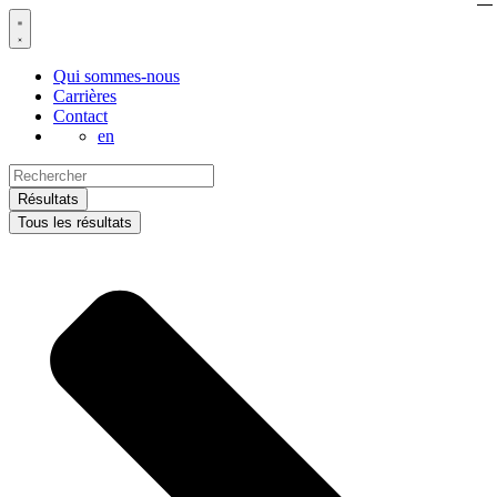
Aller
au
contenu
Qui sommes-nous
Carrières
Contact
en
Search
...
Résultats
Tous les résultats