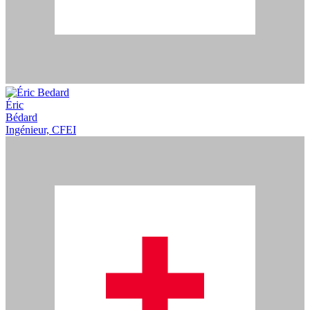
Éric
Bédard
Ingénieur, CFEI